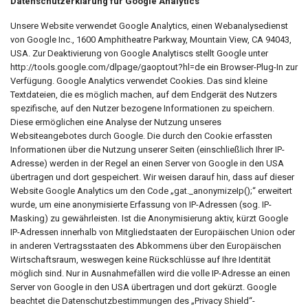
Datenschutzerklärung für Google Analytics
Unsere Website verwendet Google Analytics, einen Webanalysedienst
von Google Inc., 1600 Amphitheatre Parkway, Mountain View, CA 94043,
USA. Zur Deaktivierung von Google Analytiscs stellt Google unter
http://tools.google.com/dlpage/gaoptout?hl=de ein Browser-Plug-In zur
Verfügung. Google Analytics verwendet Cookies. Das sind kleine
Textdateien, die es möglich machen, auf dem Endgerät des Nutzers
spezifische, auf den Nutzer bezogene Informationen zu speichern.
Diese ermöglichen eine Analyse der Nutzung unseres
Websiteangebotes durch Google. Die durch den Cookie erfassten
Informationen über die Nutzung unserer Seiten (einschließlich Ihrer IP-
Adresse) werden in der Regel an einen Server von Google in den USA
übertragen und dort gespeichert. Wir weisen darauf hin, dass auf dieser
Website Google Analytics um den Code „gat._anonymizeIp();“ erweitert
wurde, um eine anonymisierte Erfassung von IP-Adressen (sog. IP-
Masking) zu gewährleisten. Ist die Anonymisierung aktiv, kürzt Google
IP-Adressen innerhalb von Mitgliedstaaten der Europäischen Union oder
in anderen Vertragsstaaten des Abkommens über den Europäischen
Wirtschaftsraum, weswegen keine Rückschlüsse auf Ihre Identität
möglich sind. Nur in Ausnahmefällen wird die volle IP-Adresse an einen
Server von Google in den USA übertragen und dort gekürzt. Google
beachtet die Datenschutzbestimmungen des „Privacy Shield“-